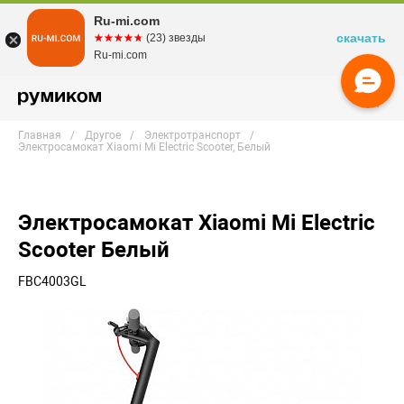
Ru-mi.com
скачать
☆☆☆☆☆
★★★★★
(23) звезды
Ru-mi.com
Главная
Другое
Электротранспорт
Электросамокат Xiaomi Mi Electric Scooter, Белый
Электросамокат Xiaomi Mi Electric
Scooter Белый
FBC4003GL