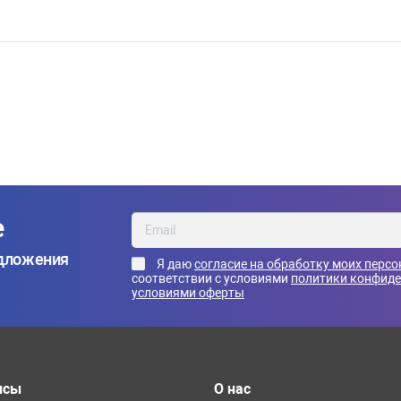
е
едложения
Я даю
согласие на обработку моих перс
соответствии с условиями
политики конфид
условиями оферты
исы
О нас