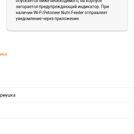
опускается ниже необходимого, на корпусе
загорается предупреждающий индикатор. При
наличии Wi-Fi Petoneer Nutri Feeder отправляет
уведомление через приложение.
тики
ормушка