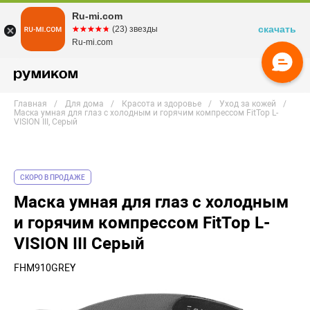
Ru-mi.com
скачать
☆☆☆☆☆
★★★★★
(23) звезды
Ru-mi.com
Главная
Для дома
Красота и здоровье
Уход за кожей
Маска умная для глаз с холодным и горячим компрессом FitTop L-
VISION III, Серый
СКОРО В ПРОДАЖЕ
Маска умная для глаз с холодным
и горячим компрессом FitTop L-
VISION III Серый
FHM910GREY