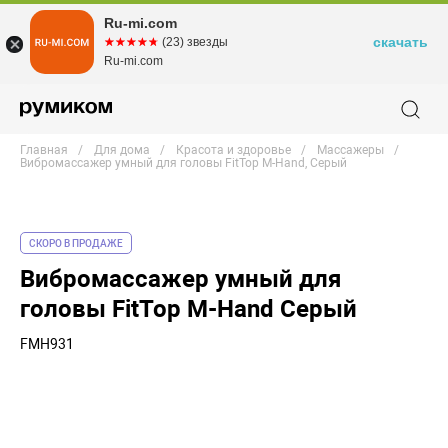
Ru-mi.com
скачать
☆☆☆☆☆
★★★★★
(23) звезды
Ru-mi.com
Главная
Для дома
Красота и здоровье
Массажеры
Вибромассажер умный для головы FitTop M-Hand, Серый
СКОРО В ПРОДАЖЕ
Вибромассажер умный для
головы FitTop M-Hand Серый
FMH931