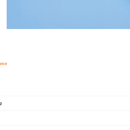
тики
р