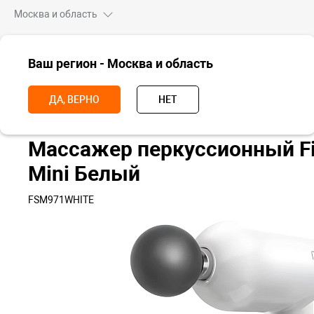
Москва и область
ВСЕ ТОВАРЫ
Ваш регион - Москва и область
Главная
Для дома
Красота и здоровье
Массажеры
Массаж
ДА, ВЕРНО
НЕТ
Массажер перкуссионный Fi
Mini Белый
FSM971WHITE