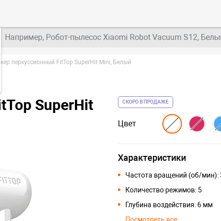
Например, Робот-пылесос Xiaomi Robot Vacuum S12, Белы
ер перкуссионный FitTop SuperHit Mini, Белый
tTop SuperHit
СКОРО В ПРОДАЖЕ
Цвет
Характеристики
Частота вращений (об/мин):
Количество режимов: 5
Глубина воздействия: 6 мм
Посмотреть все