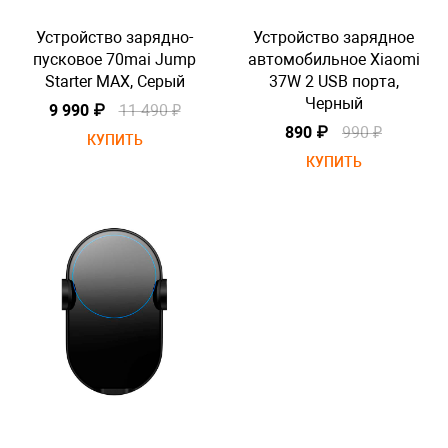
е
Устройство зарядно-
Устройство зарядное
mi
пусковое 70mai Jump
автомобильное Xiaomi
Starter MAX, Серый
37W 2 USB порта,
Черный
9 990 ₽
11 490 ₽
890 ₽
990 ₽
КУПИТЬ
КУПИТЬ