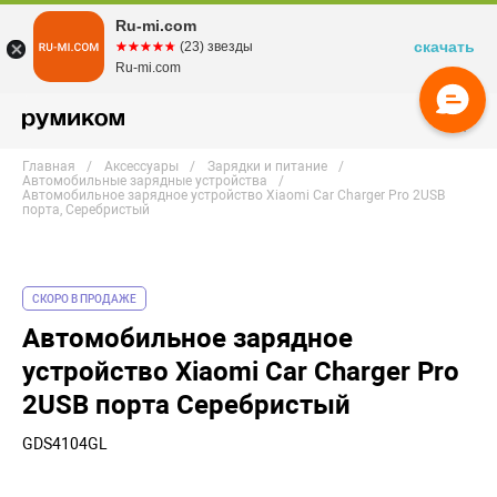
Ru-mi.com
скачать
☆☆☆☆☆
★★★★★
(23) звезды
Ru-mi.com
Главная
Аксессуары
Зарядки и питание
Автомобильные зарядные устройства
Автомобильное зарядное устройство Xiaomi Car Charger Pro 2USB
порта, Серебристый
СКОРО В ПРОДАЖЕ
Автомобильное зарядное
устройство Xiaomi Car Charger Pro
2USB порта Серебристый
GDS4104GL