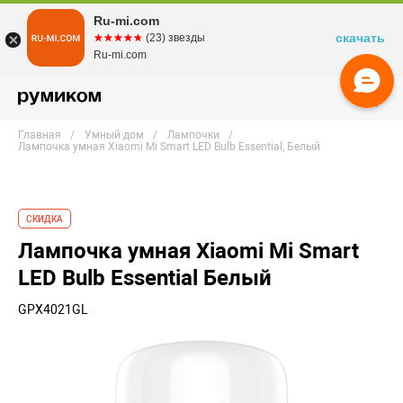
Ru-mi.com
скачать
☆☆☆☆☆
★★★★★
(23) звезды
Ru-mi.com
Главная
Умный дом
Лампочки
Лампочка умная Xiaomi Mi Smart LED Bulb Essential, Белый
СКИДКА
Лампочка умная Xiaomi Mi Smart
LED Bulb Essential Белый
GPX4021GL