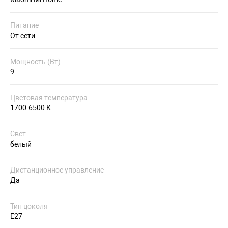
Питание
От сети
Мощность (Вт)
9
Цветовая температура
1700-6500 К
Свет
белый
Дистанционное управление
Да
Тип цоколя
E27