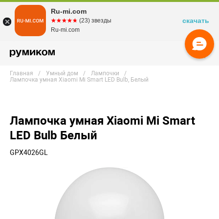
Ru-mi.com
скачать
☆☆☆☆☆
★★★★★
(23) звезды
Ru-mi.com
Главная
Умный дом
Лампочки
Лампочка умная Xiaomi Mi Smart LED Bulb, Белый
Лампочка умная Xiaomi Mi Smart
LED Bulb Белый
GPX4026GL