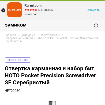
Ru-mi.com
скачать
☆☆☆☆☆
★★★★★
(23) звезды
Ru-mi.com
Главная
Для дома
Инструменты
Отвертка карманная и набор бит HOTO Pocket Precision Screwdriver SE,
Серебристый
СКОРО В ПРОДАЖЕ
Отвертка карманная и набор бит
HOTO Pocket Precision Screwdriver
SE Серебристый
HFT0003GL