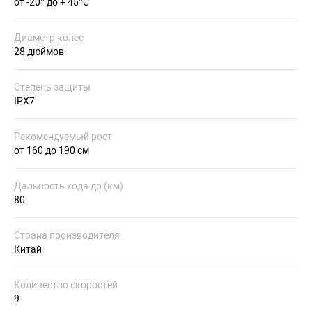
от -20° до + 45°С
Диаметр колес
28 дюймов
Степень защиты
IPX7
Рекомендуемый рост
от 160 до 190 см
Дальность хода до (км)
80
Страна производителя
Китай
Количество скоростей
9