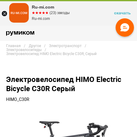
Ru-mi.com
скачать
☆☆☆☆☆
★★★★★
(23) звезды
Ru-mi.com
Главная
Другое
Электротранспорт
Электровелосипеды
Электровелосипед HIMO Electric Bicycle C30R, Серый
Электровелосипед HIMO Electric
Bicycle C30R Серый
HIMO_C30R