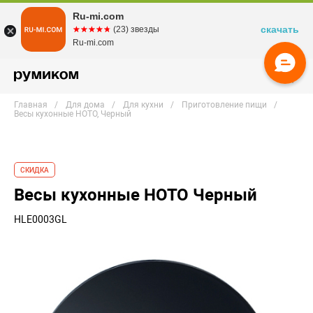
Ru-mi.com
скачать
☆☆☆☆☆
★★★★★
(23) звезды
Ru-mi.com
Главная
Для дома
Для кухни
Приготовление пищи
Весы кухонные HOTO, Черный
СКИДКА
Весы кухонные HOTO Черный
HLE0003GL