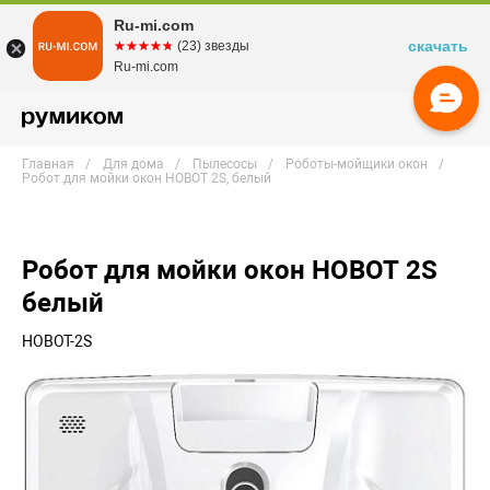
Ru-mi.com
скачать
☆☆☆☆☆
★★★★★
(23) звезды
Ru-mi.com
Главная
Для дома
Пылесосы
Роботы-мойщики окон
Робот для мойки окон HOBOT 2S, белый
Робот для мойки окон HOBOT 2S
белый
HOBOT-2S