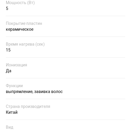
Мощность (Вт)
5
Покрытие пластин
керамическое
Время нагрева (сек)
15
Ионизация
Да
Функции
выпрямление, завивка волос
Страна производителя
Китай
Вид