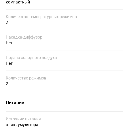
компактный
Количество температурных режимов
2
Насадка-диффузор
Нет
Подача холодного воздуха
Нет
Количество режимов
2
Питание
Источник питания
от аккумулятора