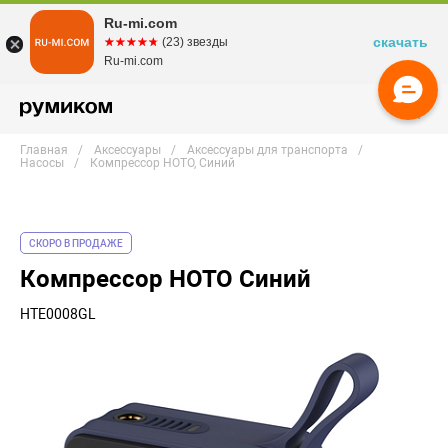
Ru-mi.com
скачать
☆☆☆☆☆
★★★★★
(23) звезды
Ru-mi.com
Главная
Аксессуары
Аксессуары для транспорта
Насосы
Компрессор HOTO, Синий
СКОРО В ПРОДАЖЕ
Компрессор HOTO Синий
HTE0008GL