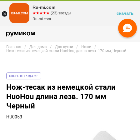
Ru-mi.com
скачать
☆☆☆☆☆
★★★★★
(23) звезды
Ru-mi.com
Главная
Для дома
Для кухни
Ножи
Нож-тесак из немецкой стали HuoHou, длина лезв. 170 мм, Черный
СКОРО В ПРОДАЖЕ
Нож-тесак из немецкой стали
HuoHou длина лезв. 170 мм
Черный
HU0053