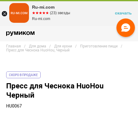
Ru-mi.com
скачать
☆☆☆☆☆
★★★★★
(23) звезды
Ru-mi.com
Главная
Для дома
Для кухни
Приготовление пищи
Пресс для Чеснока HuoHou, Черный
СКОРО В ПРОДАЖЕ
Пресс для Чеснока HuoHou
Черный
HU0067