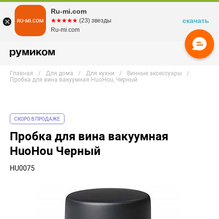
Ru-mi.com
скачать
☆☆☆☆☆
★★★★★
(23) звезды
Ru-mi.com
Главная
Для дома
Для кухни
Винные аксессуары
Пробка для вина вакуумная HuoHou, Черный
СКОРО В ПРОДАЖЕ
Пробка для вина вакуумная
HuoHou Черный
HU0075