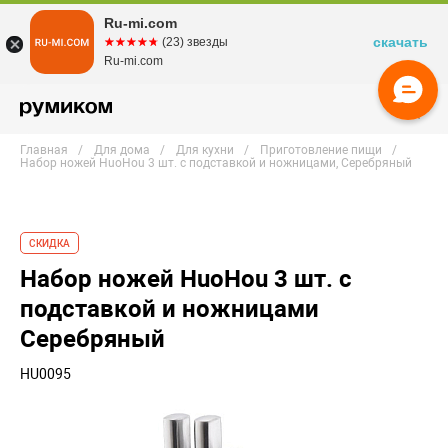
Ru-mi.com
скачать
☆☆☆☆☆
★★★★★
(23) звезды
Ru-mi.com
Главная
Для дома
Для кухни
Приготовление пищи
Набор ножей HuoHou 3 шт. c подставкой и ножницами, Серебряный
СКИДКА
Набор ножей HuoHou 3 шт. c
подставкой и ножницами
Серебряный
HU0095