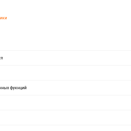
тики
ул
чных фукнций