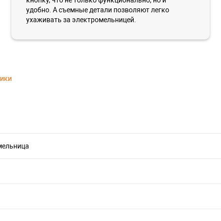
кнопку, что не только функционально, но и
удобно. А съемные детали позволяют легко
ухаживать за электромельницей.
тики
мельница