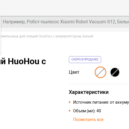
Например, Робот-пылесос Xiaomi Robot Vacuum S12, Белы
омельница для специй HuoHou с аккумулятором, Белый
й HuoHou с
СКОРО В ПРОДАЖЕ
Цвет
Характеристики
Источник питания: от аккум
Объем (мл): 40
Посмотреть все