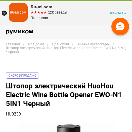
Ru-mi.com
скачать
☆☆☆☆☆
★★★★★
(23) звезды
Ru-mi.com
Главная
Для дома
Для кухни
Винные аксессуары
Штопор электрический HuoHou Electric Wine Bottle Opener EWO-N1 5IN1,
Черный
СКОРО В ПРОДАЖЕ
Штопор электрический HuoHou
Electric Wine Bottle Opener EWO-N1
5IN1 Черный
HU0239