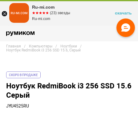
Ru-mi.com
скачать
☆☆☆☆☆
★★★★★
(23) звезды
Ru-mi.com
Главная
Компьютеры
Ноутбуки
Ноутбук RedmiBook i3 256 SSD 15.6, Серый
СКОРО В ПРОДАЖЕ
Ноутбук RedmiBook i3 256 SSD 15.6
Серый
JYU4525RU