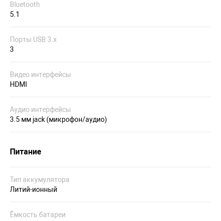
Bluetooth
5.1
Порты USB 3.х
3
Видео интерфейсы
HDMI
Аудио интерфейсы
3.5 мм jack (микрофон/аудио)
Питание
Тип аккумулятора
Литий-ионный
Ёмкость батареи