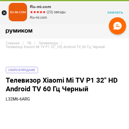
Ru-mi.com
скачать
☆☆☆☆☆
★★★★★
(23) звезды
Ru-mi.com
Главная
ТВ
Телевизоры
Телевизор Xiaomi Mi TV P1 32", HD, Android TV, 60 Гц, Черный
СКОРО В ПРОДАЖЕ
Телевизор Xiaomi Mi TV P1 32" HD
Android TV 60 Гц Черный
L32M6-6ARG