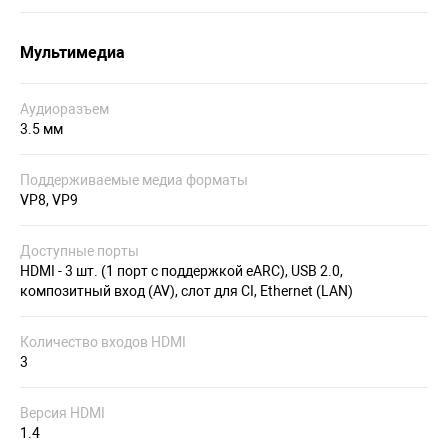
Мультимедиа
Аудиоразъем
3.5 мм
Поддерживаемые медиа форматы
VP8, VP9
Доступные порты
HDMI - 3 шт. (1 порт с поддержкой eARC), USB 2.0,
композитный вход (AV), слот для CI, Ethernet (LAN)
Количество входов HDMI
3
Версия HDMI
1.4