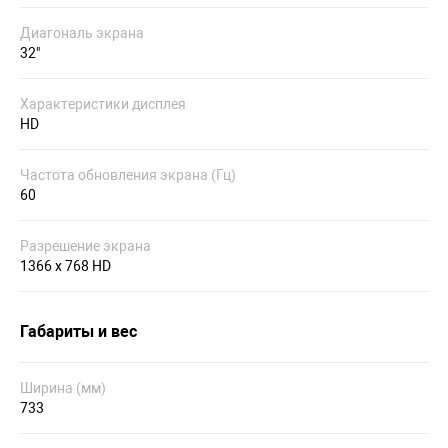
Диагональ экрана
32"
Характеристики дисплея
HD
Частота обновления экрана (Гц)
60
Разрешение экрана
1366 x 768 HD
Габариты и вес
Ширина (мм)
733