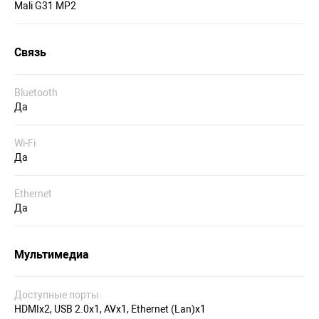
Mali G31 MP2
Связь
Bluetooth
Да
Wi-Fi
Да
Ethernet
Да
Мультимедиа
Доступные порты
HDMIх2, USB 2.0х1, AVх1, Ethernet (Lan)х1