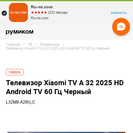
Ru-mi.com
скачать
☆☆☆☆☆
★★★★★
(23) звезды
Ru-mi.com
Главная
ТВ
Телевизоры
Телевизор Xiaomi TV A 32 2025, HD, Android TV, 60 Гц, Черный
СКИДКА
Телевизор Xiaomi TV A 32 2025 HD
Android TV 60 Гц Черный
L32M8-A2RU_C