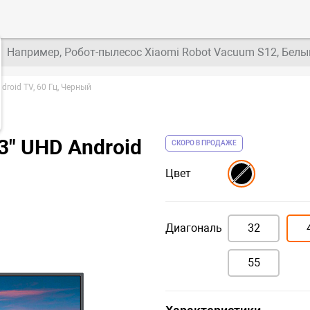
Например, Робот-пылесос Xiaomi Robot Vacuum S12, Белы
droid TV, 60 Гц, Черный
3" UHD Android
СКОРО В ПРОДАЖЕ
Цвет
Диагональ
32
55