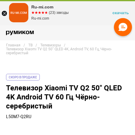
Ru-mi.com
скачать
☆☆☆☆☆
★★★★★
(23) звезды
Ru-mi.com
Главная
ТВ
Телевизоры
Телевизор Xiaomi TV Q2 50" QLED 4K, Android TV, 60 Гц, Чёрно-
серебристый
СКОРО В ПРОДАЖЕ
Телевизор Xiaomi TV Q2 50" QLED
4K Android TV 60 Гц Чёрно-
серебристый
L50M7-Q2RU