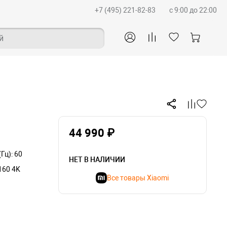
+7 (495) 221-82-83
c 9:00 до 22:00
й
44 990 ₽
Гц): 60
НЕТ В НАЛИЧИИ
160 4K
Все товары Xiaomi