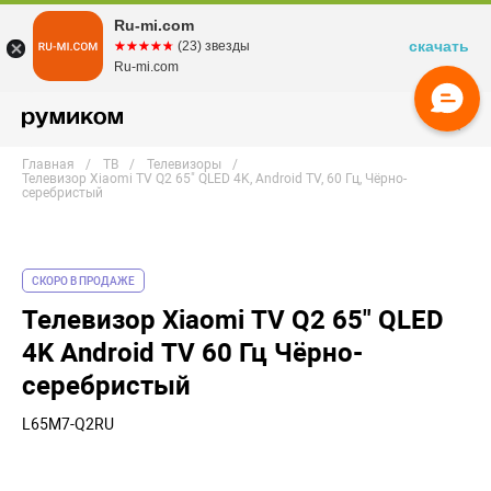
Ru-mi.com
скачать
☆☆☆☆☆
★★★★★
(23) звезды
Ru-mi.com
Главная
ТВ
Телевизоры
Телевизор Xiaomi TV Q2 65" QLED 4K, Android TV, 60 Гц, Чёрно-
серебристый
СКОРО В ПРОДАЖЕ
Телевизор Xiaomi TV Q2 65" QLED
4K Android TV 60 Гц Чёрно-
серебристый
L65M7-Q2RU