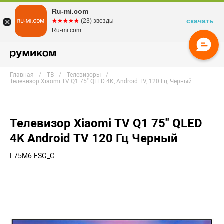
Ru-mi.com
скачать
☆☆☆☆☆
★★★★★
(23) звезды
Ru-mi.com
Главная
ТВ
Телевизоры
Телевизор Xiaomi TV Q1 75" QLED 4K, Android TV, 120 Гц, Черный
Телевизор Xiaomi TV Q1 75" QLED
4K Android TV 120 Гц Черный
L75M6-ESG_C