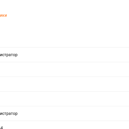
тики
истратор
истратор
44