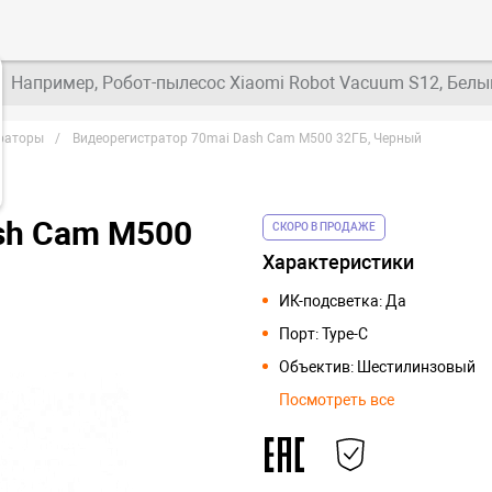
Например, Робот-пылесос Xiaomi Robot Vacuum S12, Белы
раторы
Видеорегистратор 70mai Dash Cam M500 32ГБ, Черный
sh Cam M500
СКОРО В ПРОДАЖЕ
Характеристики
ИК-подсветка: Да
Порт: Type-C
Объектив: Шестилинзовый
Посмотреть все