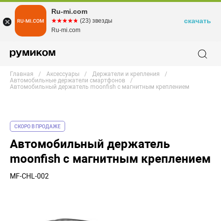
Ru-mi.com
скачать
☆☆☆☆☆
★★★★★
(23) звезды
Ru-mi.com
Главная
Аксессуары
Держатели и крепления
Автомобильные держатели смартфонов
Автомобильный держатель moonfish с магнитным креплением
СКОРО В ПРОДАЖЕ
Автомобильный держатель
moonfish с магнитным креплением
MF-CHL-002