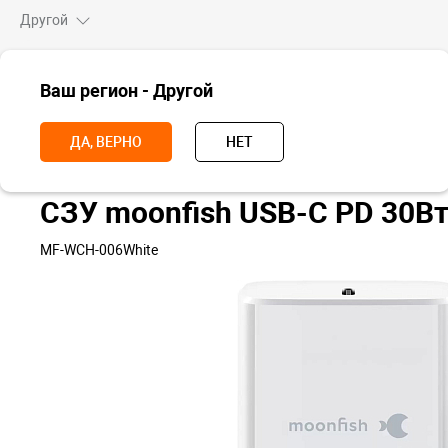
Другой
ВСЕ ТОВАРЫ
Ваш регион - Другой
Главная
Аксессуары
Зарядки и питание
Сетевые
СЗУ moon
ДА, ВЕРНО
НЕТ
СЗУ moonfish USB-C PD 30В
MF-WCH-006White