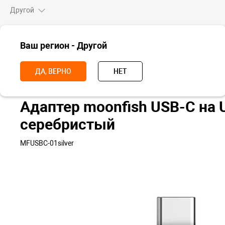
Другой
ВСЕ ТОВАРЫ
Ваш регион - Другой
Главная
Аксессуары
Кабели, адаптеры и переходники
Адаптер
ДА, ВЕРНО
НЕТ
Адаптер moonfish USB-C на 
серебристый
MFUSBC-01silver