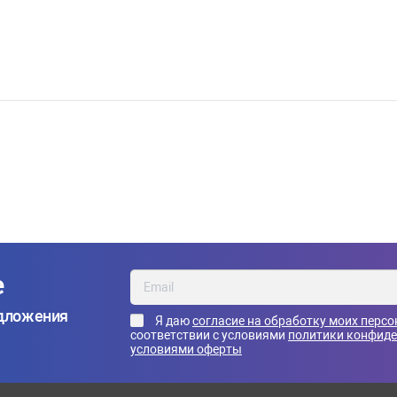
е
едложения
Я даю
согласие на обработку моих перс
соответствии с условиями
политики конфид
условиями оферты