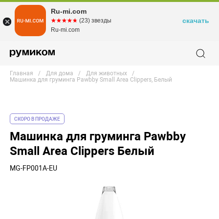
Ru-mi.com
скачать
☆☆☆☆☆
★★★★★
(23) звезды
Ru-mi.com
Главная
Для дома
Для животных
Машинка для груминга Pawbby Small Area Clippers, Белый
СКОРО В ПРОДАЖЕ
Машинка для груминга Pawbby
Small Area Clippers Белый
MG-FP001A-EU