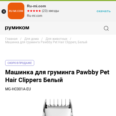
Ru-mi.com
скачать
☆☆☆☆☆
★★★★★
(23) звезды
Ru-mi.com
Главная
Для дома
Для животных
Машинка для груминга Pawbby Pet Hair Clippers, Белый
СКОРО В ПРОДАЖЕ
Машинка для груминга Pawbby Pet
Hair Clippers Белый
MG-HC001A-EU