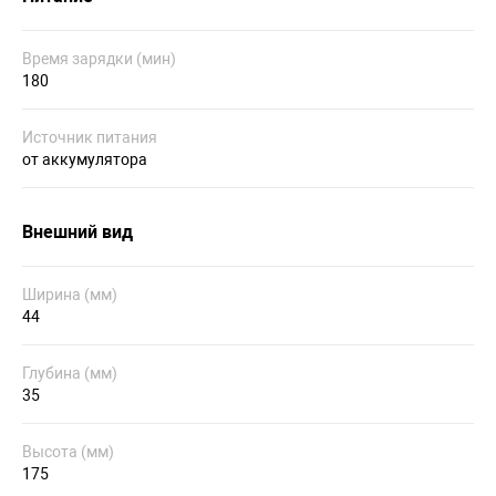
Время зарядки (мин)
180
Источник питания
от аккумулятора
Внешний вид
Ширина (мм)
44
Глубина (мм)
35
Высота (мм)
175