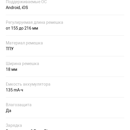
Поддерживаемые ОС
Android, iOS
Регулируемая длина ремешка
от 155 до 216 мм
Материал ремешка
ТПУ
Ширина ремешка
18 мм
Емкость аккумулятора
135 mA-ч
Влагозащита
Да
Зарядка