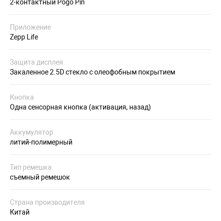
2-контактный Pogo Pin
Приложение
Zepp Life
Защита дисплея
Закаленное 2.5D стекло с олеофобным покрытием
Кнопка
Одна сенсорная кнопка (активация, назад)
Аккумулятор
литий-полимерный
Тип ремешка
съемный ремешок
Страна производителя
Китай