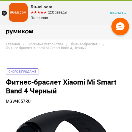
Ru-mi.com
скачать
☆☆☆☆☆
★★★★★
(23) звезды
Ru-mi.com
Главная
Носимые устройства
Фитнес-браслеты
Фитнес-браслет Xiaomi Mi Smart Band 4, Черный
СКОРО В ПРОДАЖЕ
Фитнес-браслет Xiaomi Mi Smart
Band 4 Черный
MGW4057RU