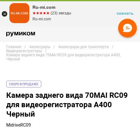
Ru-mi.com
скачать
☆☆☆☆☆
★★★★★
(23) звезды
Ru-mi.com
Главная
Аксессуары
Аксессуары для транспорта
Видеорегистраторы
Камера заднего вида 70MAI RC09 для видеорегистратора A400,
Черный
СКОРО В ПРОДАЖЕ
Камера заднего вида 70MAI RC09
для видеорегистратора A400
Черный
MidriveRC09