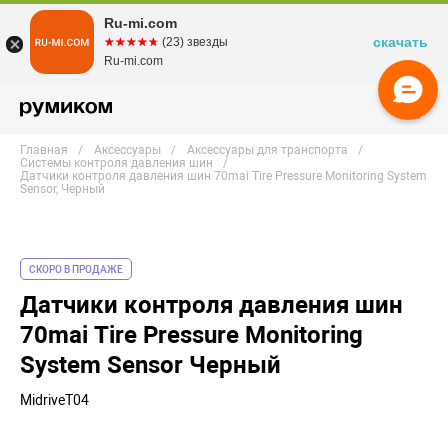
Ru-mi.com
скачать
☆☆☆☆☆
★★★★★
(23) звезды
Ru-mi.com
Главная
Аксессуары
Аксессуары для транспорта
Системы контроля давления шин
Датчики контроля давления шин 70mai Tire Pressure Monitoring System
Sensor, Черный
СКОРО В ПРОДАЖЕ
Датчики контроля давления шин
70mai Tire Pressure Monitoring
System Sensor Черный
MidriveT04