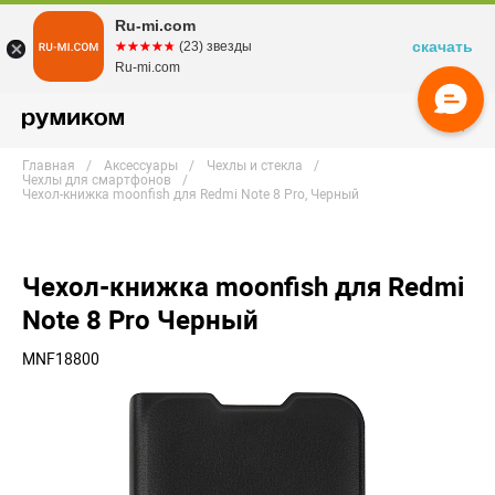
Ru-mi.com
скачать
☆☆☆☆☆
★★★★★
(23) звезды
Ru-mi.com
Главная
Аксессуары
Чехлы и стекла
Чехлы для смартфонов
Чехол-книжка moonfish для Redmi Note 8 Pro, Черный
Чехол-книжка moonfish для Redmi
Note 8 Pro Черный
MNF18800