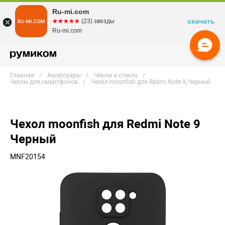
Ru-mi.com
скачать
☆☆☆☆☆
★★★★★
(23) звезды
Ru-mi.com
Главная
Аксессуары
Чехлы и стекла
Чехлы для смартфонов
Чехол moonfish для Redmi Note 9, Черный
Чехол moonfish для Redmi Note 9
Черный
MNF20154