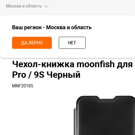
Москва и область
ВСЕ ТОВАРЫ
Ваш регион - Москва и область
Главная
Аксессуары
Чехлы и стекла
Чехлы для смартфонов
ДА, ВЕРНО
НЕТ
Чехол-книжка moonfish для 
Pro / 9S Черный
MNF20185