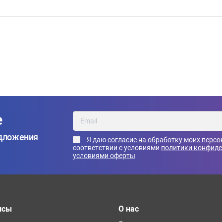
е
едложения
Я даю
согласие на обработку моих перс
соответствии с условиями
политики конфид
условиями оферты
исы
О нас