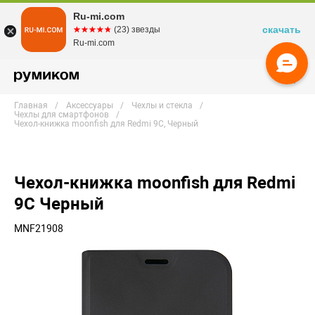
Ru-mi.com
скачать
☆☆☆☆☆
★★★★★
(23) звезды
Ru-mi.com
Главная
Аксессуары
Чехлы и стекла
Чехлы для смартфонов
Чехол-книжка moonfish для Redmi 9C, Черный
Чехол-книжка moonfish для Redmi
9C Черный
MNF21908