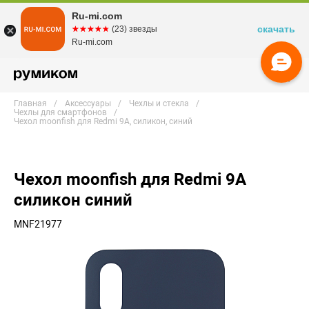
Ru-mi.com
скачать
☆☆☆☆☆
★★★★★
(23) звезды
Ru-mi.com
Главная
Аксессуары
Чехлы и стекла
Чехлы для смартфонов
Чехол moonfish для Redmi 9A, силикон, синий
Чехол moonfish для Redmi 9A
силикон синий
MNF21977