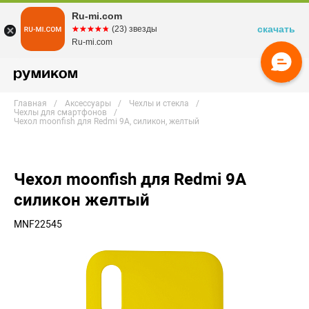
Ru-mi.com
скачать
☆☆☆☆☆
★★★★★
(23) звезды
Ru-mi.com
Главная
Аксессуары
Чехлы и стекла
Чехлы для смартфонов
Чехол moonfish для Redmi 9A, силикон, желтый
Чехол moonfish для Redmi 9A
силикон желтый
MNF22545