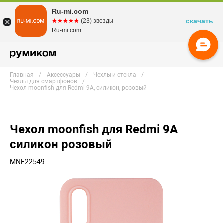
Ru-mi.com
скачать
☆☆☆☆☆
★★★★★
(23) звезды
Ru-mi.com
Главная
Аксессуары
Чехлы и стекла
Чехлы для смартфонов
Чехол moonfish для Redmi 9A, силикон, розовый
Чехол moonfish для Redmi 9A
силикон розовый
MNF22549