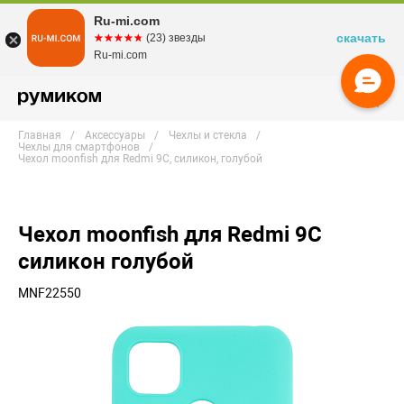
Ru-mi.com
скачать
☆☆☆☆☆
★★★★★
(23) звезды
Ru-mi.com
Главная
Аксессуары
Чехлы и стекла
Чехлы для смартфонов
Чехол moonfish для Redmi 9C, силикон, голубой
Чехол moonfish для Redmi 9C
силикон голубой
MNF22550