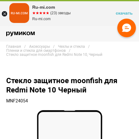
Ru-mi.com
скачать
☆☆☆☆☆
★★★★★
(23) звезды
Ru-mi.com
Главная
Аксессуары
Чехлы и стекла
Пленки и стекла для смартфонов
Стекло защитное moonfish для Redmi Note 10, Черный
Стекло защитное moonfish для
Redmi Note 10 Черный
MNF24054