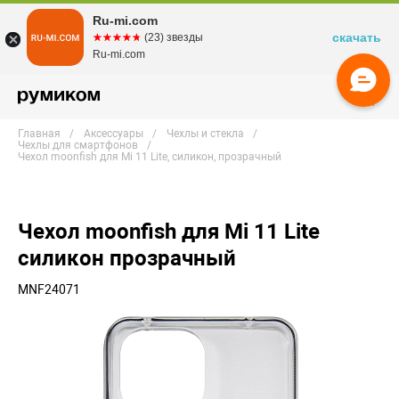
Ru-mi.com
скачать
☆☆☆☆☆
★★★★★
(23) звезды
Ru-mi.com
Главная
Аксессуары
Чехлы и стекла
Чехлы для смартфонов
Чехол moonfish для Mi 11 Lite, силикон, прозрачный
Чехол moonfish для Mi 11 Lite
силикон прозрачный
MNF24071