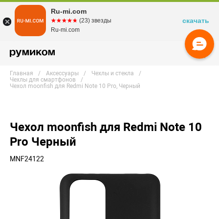
Ru-mi.com
скачать
☆☆☆☆☆
★★★★★
(23) звезды
Ru-mi.com
Главная
Аксессуары
Чехлы и стекла
Чехлы для смартфонов
Чехол moonfish для Redmi Note 10 Pro, Черный
Чехол moonfish для Redmi Note 10
Pro Черный
MNF24122