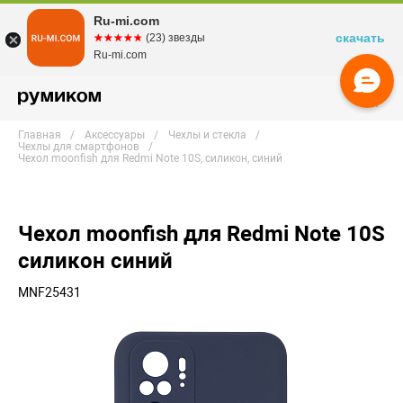
Ru-mi.com
скачать
☆☆☆☆☆
★★★★★
(23) звезды
Ru-mi.com
Главная
Аксессуары
Чехлы и стекла
Чехлы для смартфонов
Чехол moonfish для Redmi Note 10S, силикон, синий
Чехол moonfish для Redmi Note 10S
силикон синий
MNF25431